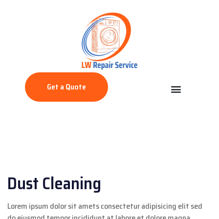
Get a Quote
Dust Cleaning
Lorem ipsum dolor sit amets consectetur adipisicing elit sed
do eiusmod tempor incididunt at labore et dolore magna