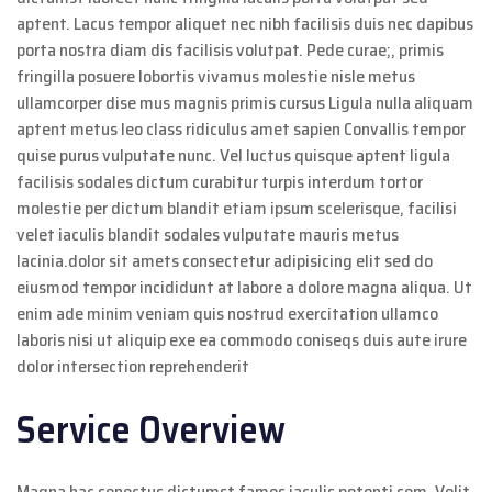
aptent. Lacus tempor aliquet nec nibh facilisis duis nec dapibus
porta nostra diam dis facilisis volutpat. Pede curae;, primis
fringilla posuere lobortis vivamus molestie nisle metus
ullamcorper dise mus magnis primis cursus Ligula nulla aliquam
aptent metus leo class ridiculus amet sapien Convallis tempor
quise purus vulputate nunc. Vel luctus quisque aptent ligula
facilisis sodales dictum curabitur turpis interdum tortor
molestie per dictum blandit etiam ipsum scelerisque, facilisi
velet iaculis blandit sodales vulputate mauris metus
lacinia.dolor sit amets consectetur adipisicing elit sed do
eiusmod tempor incididunt at labore a dolore magna aliqua. Ut
enim ade minim veniam quis nostrud exercitation ullamco
laboris nisi ut aliquip exe ea commodo coniseqs duis aute irure
dolor intersection reprehenderit
Service Overview
Magna hac senectus dictumst fames iaculis potenti sem. Velit